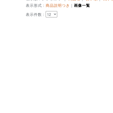
表示形式 :
商品説明つき
｜
画像一覧
表示件数 :