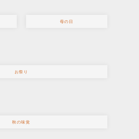
母の日
お祭り
秋の味覚