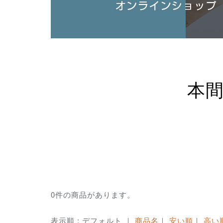
本
0件の商品があります。
表示順 : デフォルト ｜
商品名
｜
安い順
｜
高い