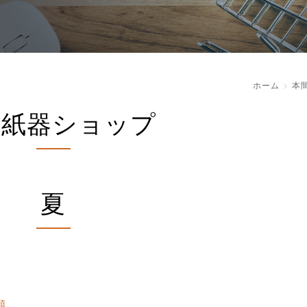
ホーム
本
間紙器ショップ
夏
順