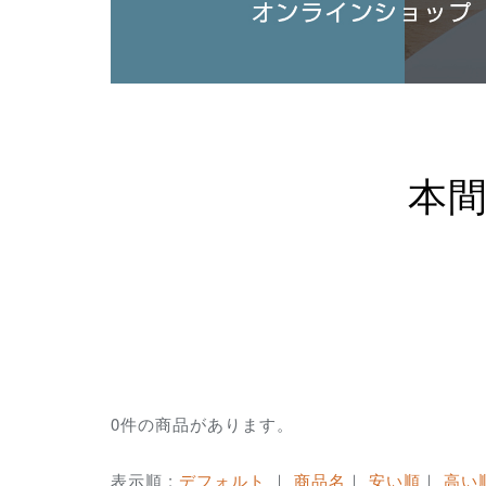
本
0件の商品があります。
表示順 :
デフォルト
｜
商品名
｜
安い順
｜
高い