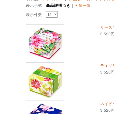
表示形式 :
商品説明つき
｜
画像一覧
表示件数 :
リース
3,520
ティグ
3,520
ネイビ
3,520