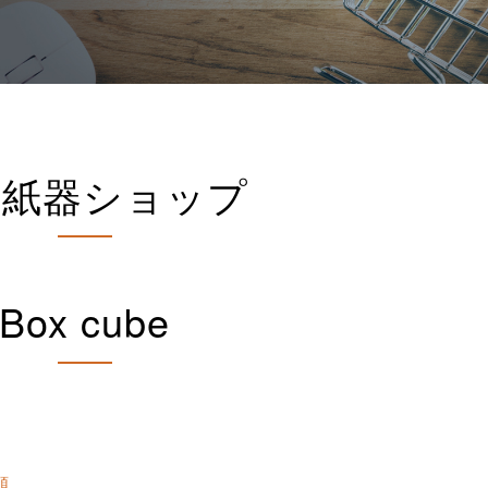
間紙器ショップ
Box cube
順