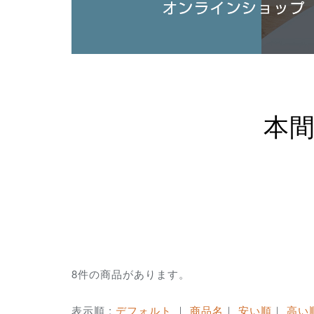
本
8件の商品があります。
表示順 :
デフォルト
｜
商品名
｜
安い順
｜
高い